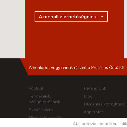
Azonnali elérhetőségeink
A honlapot vagy annak részeit a Precíziós Öntő Kft. 
Főoldal
Referenciák
Termékeink,
Blog
szolgáltatásaink
Díjmentes konzultáció
Szakértelem
Kapcsolat
Minőségbiztosítás
A(z) preciziosontode.hu süti