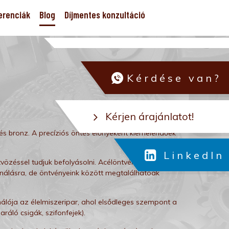
erenciák
Blog
Díjmentes konzultáció
Kérdése van?
Kérjen árajánlatot!
l és bronz. A precíziós öntés előnyeként kiemelendőek
LinkedIn
vözéssel tudjuk befolyásolni. Acélöntvényeink nagy
nálásra, de öntvényeink között megtalálhatóak
álója az élelmiszeripar, ahol elsődleges szempont a
ráló csigák, szifonfejek).