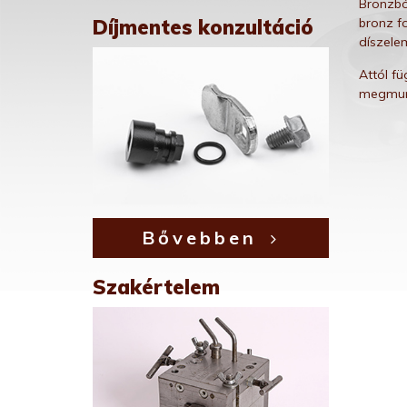
Bronzbó
bronz f
Díjmentes konzultáció
díszele
Attól f
megmunk
Bővebben
Szakértelem