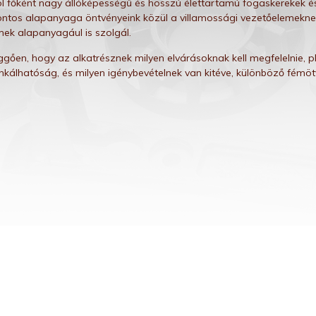
l főként nagy állóképességű és hosszú élettartamú fogaskerekek és
ontos alapanyaga öntvényeink közül a villamossági vezetőelemeknek 
mek alapanyagául is szolgál.
üggően, hogy az alkatrésznek milyen elvárásoknak kell megfelelnie, 
álhatóság, és milyen igénybevételnek van kitéve, különböző fémöt