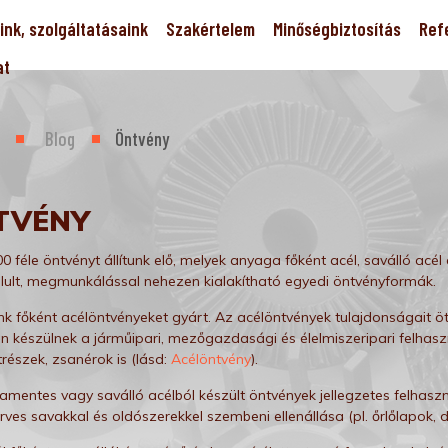
nk, szolgáltatásaink
Szakértelem
Minőségbiztosítás
Ref
at
Blog
Öntvény
TVÉNY
0 féle öntvényt állítunk elő, melyek anyaga főként acél, saválló acé
lult, megmunkálással nehezen kialakítható egyedi öntvényformák.
k főként acélöntvényeket gyárt. Az acélöntvények tulajdonságait öt
 készülnek a járműipari, mezőgazdasági és élelmiszeripari felhasz
részek, zsanérok is (lásd:
Acélöntvény
).
amentes vagy saválló acélból készült öntvények jellegzetes felhaszn
ves savakkal és oldószerekkel szembeni ellenállása (pl. őrlőlapok, da