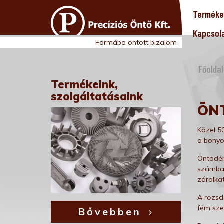
Termékei
Kapcsol
Formába öntött bizalom
Főoldal
Termékeink,
szolgáltatásaink
ÖN
Közel 50
a bonyo
Öntödén
számban
záralkat
A rozsd
fém szer
Bővebben