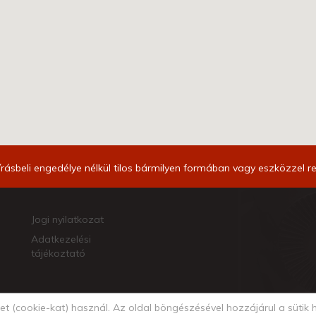
írásbeli engedélye nélkül tilos bármilyen formában vagy eszközzel r
Jogi nyilatkozat
Adatkezelési
tájékoztató
ket (cookie-kat) használ. Az oldal böngészésével hozzájárul a sütik
C