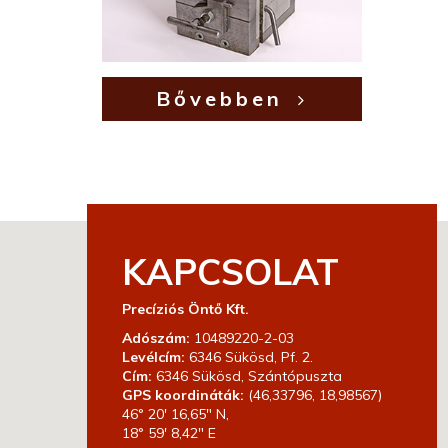
Bővebben
KAPCSOLAT
Precíziós Öntő Kft.
Adószám:
10489220-2-03
Levélcím:
6346 Sükösd, Pf. 2.
Cím:
6346 Sükösd, Szántópuszta
GPS koordináták:
(46,33796, 18,98567)
46° 20′ 16,65″ N,
18° 59′ 8,42″ E