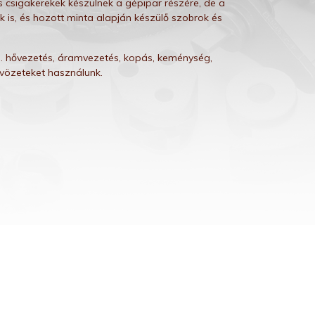
 csigakerekek készülnek a gépipar részére, de a
is, és hozott minta alapján készülő szobrok és
pl. hővezetés, áramvezetés, kopás, keménység,
vözeteket használunk.