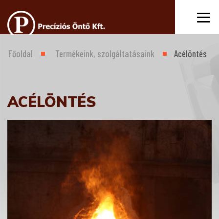
Főoldal
Termékeink, szolgáltatásaink
Acélöntés
ACÉLÖNTÉS