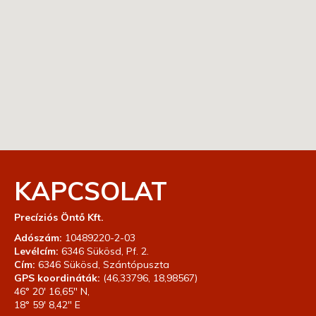
KAPCSOLAT
Precíziós Öntő Kft.
Adószám:
10489220-2-03
Levélcím:
6346 Sükösd, Pf. 2.
Cím:
6346 Sükösd, Szántópuszta
GPS koordináták:
(46,33796, 18,98567)
46° 20′ 16,65″ N,
18° 59′ 8,42″ E