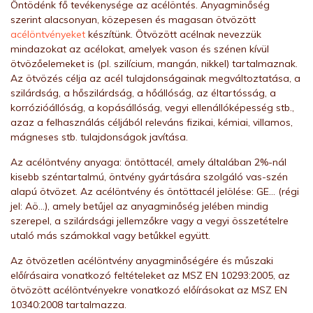
Öntödénk fő tevékenysége az acélöntés. Anyagminőség
szerint alacsonyan, közepesen és magasan ötvözött
acélöntvényeket
készítünk. Ötvözött acélnak nevezzük
mindazokat az acélokat, amelyek vason és szénen kívül
ötvözőelemeket is (pl. szilícium, mangán, nikkel) tartalmaznak.
Az ötvözés célja az acél tulajdonságainak megváltoztatása, a
szilárdság, a hőszilárdság, a hőállóság, az éltartósság, a
korrózióállóság, a kopásállóság, vegyi ellenállóképesség stb.,
azaz a felhasználás céljából releváns fizikai, kémiai, villamos,
mágneses stb. tulajdonságok javítása.
Az acélöntvény anyaga: öntöttacél, amely általában 2%-nál
kisebb széntartalmú, öntvény gyártására szolgáló vas-szén
alapú ötvözet. Az acélöntvény és öntöttacél jelölése: GE… (régi
jel: Aö…), amely betűjel az anyagminőség jelében mindig
szerepel, a szilárdsági jellemzőkre vagy a vegyi összetételre
utaló más számokkal vagy betűkkel együtt.
Az ötvözetlen acélöntvény anyagminőségére és műszaki
előírásaira vonatkozó feltételeket az MSZ EN 10293:2005, az
ötvözött acélöntvényekre vonatkozó előírásokat az MSZ EN
10340:2008 tartalmazza.