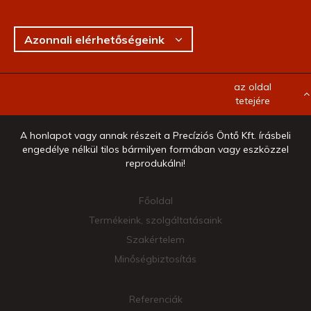
Azonnali elérhetőségeink
az oldal
tetejére
A honlapot vagy annak részeit a Precíziós Öntő Kft. írásbeli
engedélye nélkül tilos bármilyen formában vagy eszközzel
reprodukálni!
Főoldal
Termékeink, szolgáltatásaink
Szakértelem
Minőségbiztosítás
Referenciák